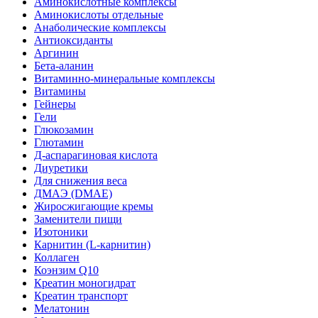
Аминокислотные комплексы
Аминокислоты отдельные
Анаболические комплексы
Антиоксиданты
Аргинин
Бета-аланин
Витаминно-минеральные комплексы
Витамины
Гейнеры
Гели
Глюкозамин
Глютамин
Д-аспарагиновая кислота
Диуретики
Для снижения веса
ДМАЭ (DMAE)
Жиросжигающие кремы
Заменители пищи
Изотоники
Карнитин (L-карнитин)
Коллаген
Коэнзим Q10
Креатин моногидрат
Креатин транспорт
Мелатонин