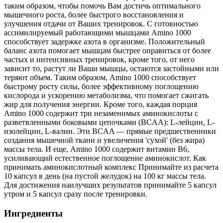
таким образом, чтобы помочь Вам достичь оптимального
мышечного роста, более быстрого восстановления и
улучшения отдачи от Ваших тренировок. С готовностью
ассимилируемый работающими мышцами Amino 1000
способствует задержке азота в организме. Положительный
баланс азота помогает мышцам быстрее оправиться от более
частых и интенсивных тренировок, кроме того, от него
зависит то, растут ли Ваши мышцы, остаются застойными или
теряют объем. Таким образом, Amino 1000 способствует
быстрому росту силы, более эффективному поглощению
кислорода и ускорению метаболизма, что помогает сжигать
жир для получения энергии. Кроме того, каждая порция
Amino 1000 содержит три незаменимых аминокислоты с
разветвленными боковыми цепочками (BCAA): L-лейцин, L-
изолейцин, L-валин. Эти BCAA — прямые предшественники
создания мышечной ткани и увеличения 'сухой' (без жира)
массы тела. И еще, Amino 1000 содержит витамин B6,
усиливающий естественное поглощение аминокислот. Как
принимать аминокислотный комплекс Принимайте из расчета
10 капсул в день (на пустой желудок) на 100 кг массы тела.
Для достижения наилучших результатов принимайте 5 капсул
утром и 5 капсул сразу после тренировки.
Ингредиенты