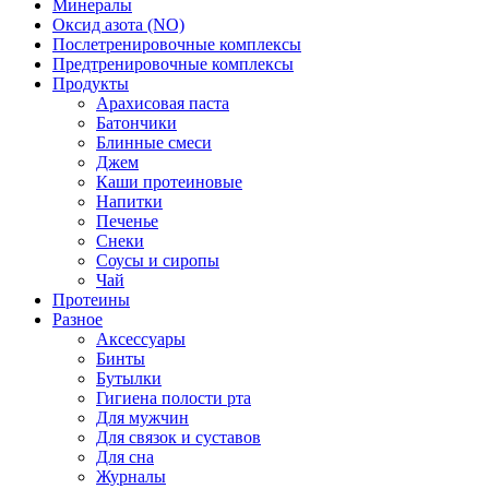
Минералы
Оксид азота (NO)
Послетренировочные комплексы
Предтренировочные комплексы
Продукты
Арахисовая паста
Батончики
Блинные смеси
Джем
Каши протеиновые
Напитки
Печенье
Снеки
Соусы и сиропы
Чай
Протеины
Разное
Аксессуары
Бинты
Бутылки
Гигиена полости рта
Для мужчин
Для связок и суставов
Для сна
Журналы