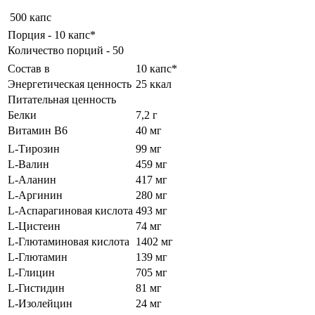
500 капс
Порция - 10 капс*
Количество порций - 50
Состав в
10 капс*
Энергетическая ценность
25 ккал
Питательная ценность
Белки
7,2 г
Витамин B6
40 мг
L-Тирозин
99 мг
L-Валин
459 мг
L-Аланин
417 мг
L-Аргинин
280 мг
L-Аспарагиновая кислота
493 мг
L-Цистеин
74 мг
L-Глютаминовая кислота
1402 мг
L-Глютамин
139 мг
L-Глицин
705 мг
L-Гистидин
81 мг
L-Изолейцин
24 мг