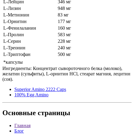
L-Лейцин
346 мг
L-Лизин
948 мг
L-Метионин
83 мг
L-Орнитин
177 мг
L-Фенилаланин
160 мг
L-Пролин
583 мг
L-Серин
228 мг
L-Треонин
240 мг
L-Триптофан
500 мг
*капсулы
Ингредиенты: Концентрат сывороточного белка (молоко),
желатин (сульфиты), L-орнитин HCl, стеарат магния, лецитин
(соя).
Superior Amino 2222 Caps
100% Egg Amino
Основные
страницы
Главная
Блог