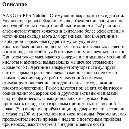
Описание
AAKG от RPS Nutrition Стимуляции выработки оксида азота.
Улучшение кровоснабжения мышц. Увеличение роста мышц,
мышечной силы и спортивной выносливости. L-Аргинина
альфа-кетоглутарат является значительно более эффективным
источником оксида азота для организма, чем L-Аргинин в
свободной форме. Благодаря этому он улучшает
кровоснабжение мышц, доставку в них питательных веществ
и кислорода, способствуя быстрому росту мышечных волокон.
При этом также уменьшается содержание в мышцах молочной
кислоты и аммиака, вызывающих мышечное утомление.
Кроме того L-Аргинина альфа-кетоглутарат стимулирует
синтез гормона роста человека - главного анаболического
гормона, активизирует работу иммунной системы,
стимулирует окисление липидов и снижает содержание
плохого холестерина. Рекомендуется при занятиях фитнесом,
бодибилдингом, аэробикой и другими активными видами
спорта, физических и эмоциональных нагрузках. Как
принимать оксид азота взрослым принимать по 1 мерной
ложке (5 г) во время приёма пищи, предварительно растворив
в стакане (200 мл) холодной кипяченной воды. Рекомендуемая
продолжительность приёма 4 недели с повторным приёмом
при необходимости через 3-4 недели в зависимости.