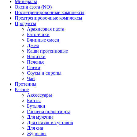
Минералы
Оксид азота (NO)
Послетренировочные комплексы
Предтренировочные комплексы
Продукты
Арахисовая паста
Батончики
Блинные смеси
Джем
Каши протеиновые
Напитки
Печенье
Снеки
Соусы и сиропы
Чай
Протеины
Разное
Аксессуары
Бинты
Бутылки
Гигиена полости рта
Для мужчин
Для связок и суставов
Для сна
Журналы