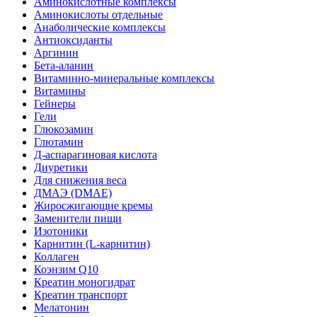
Аминокислотные комплексы
Аминокислоты отдельные
Анаболические комплексы
Антиоксиданты
Аргинин
Бета-аланин
Витаминно-минеральные комплексы
Витамины
Гейнеры
Гели
Глюкозамин
Глютамин
Д-аспарагиновая кислота
Диуретики
Для снижения веса
ДМАЭ (DMAE)
Жиросжигающие кремы
Заменители пищи
Изотоники
Карнитин (L-карнитин)
Коллаген
Коэнзим Q10
Креатин моногидрат
Креатин транспорт
Мелатонин