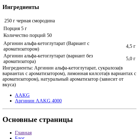
Ингредиенты
250 г
черная смородина
Порция 5 г
Количество порций 50
Аргинин альфа-кетоглутарат (Вариант с
4,5 г
ароматизатором)
Аргинин альфа-кетоглутарат (вариант без
5,0 г
ароматизатора)
Ингредиенты: Аргинин альфа-кетоглутарат, сукралоза(в
вариантах с ароматизатором), лимонная килсота(в вариантах с
ароматизатором), натуральный ароматизатор (зависит от
вкуса)
AAKG
Аргинин AAKG 4000
Основные
страницы
Главная
Блог