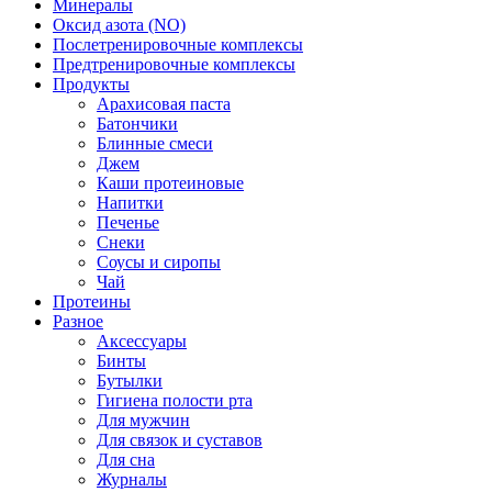
Минералы
Оксид азота (NO)
Послетренировочные комплексы
Предтренировочные комплексы
Продукты
Арахисовая паста
Батончики
Блинные смеси
Джем
Каши протеиновые
Напитки
Печенье
Снеки
Соусы и сиропы
Чай
Протеины
Разное
Аксессуары
Бинты
Бутылки
Гигиена полости рта
Для мужчин
Для связок и суставов
Для сна
Журналы