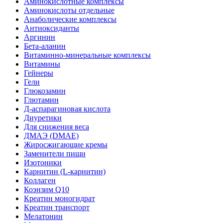
Аминокислотные комплексы
Аминокислоты отдельные
Анаболические комплексы
Антиоксиданты
Аргинин
Бета-аланин
Витаминно-минеральные комплексы
Витамины
Гейнеры
Гели
Глюкозамин
Глютамин
Д-аспарагиновая кислота
Диуретики
Для снижения веса
ДМАЭ (DMAE)
Жиросжигающие кремы
Заменители пищи
Изотоники
Карнитин (L-карнитин)
Коллаген
Коэнзим Q10
Креатин моногидрат
Креатин транспорт
Мелатонин