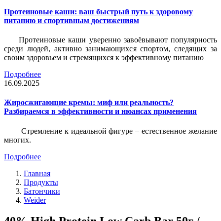
Протеиновые каши: ваш быстрый путь к здоровому
питанию и спортивным достижениям
Протеиновые каши уверенно завоёвывают популярность
среди людей, активно занимающихся спортом, следящих за
своим здоровьем и стремящихся к эффективному питанию
Подробнее
16.09.2025
Жиросжигающие кремы: миф или реальность?
Разбираемся в эффективности и нюансах применения
Стремление к идеальной фигуре – естественное желание
многих.
Подробнее
Главная
Продукты
Батончики
Weider
40% High Protein Low Carb Bar 50г /