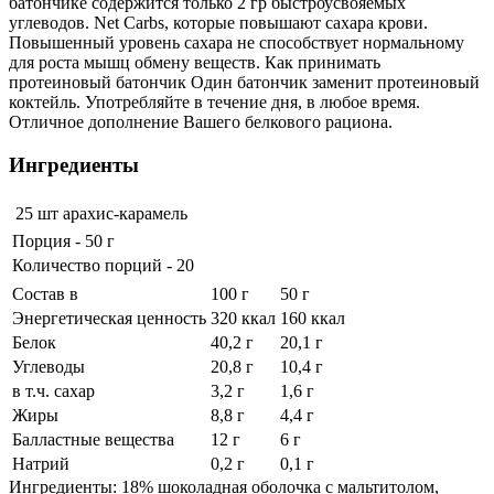
батончике содержится только 2 гр быстроусвояемых
углеводов. Net Carbs, которые повышают сахара крови.
Повышенный уровень сахара не способствует нормальному
для роста мышц обмену веществ. Как принимать
протеиновый батончик Один батончик заменит протеиновый
коктейль. Употребляйте в течение дня, в любое время.
Отличное дополнение Вашего белкового рациона.
Ингредиенты
25 шт
арахис-карамель
Порция - 50 г
Количество порций - 20
Состав в
100 г
50 г
Энергетическая ценность
320 ккал
160 ккал
Белок
40,2 г
20,1 г
Углеводы
20,8 г
10,4 г
в т.ч. сахар
3,2 г
1,6 г
Жиры
8,8 г
4,4 г
Балластные вещества
12 г
6 г
Натрий
0,2 г
0,1 г
Ингредиенты: 18% шоколадная оболочка с мальтитолом,