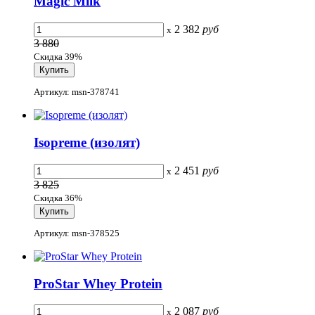
Magic Milk
2 382
руб
x
3 880
Скидка 39%
Артикул: msn-378741
Isopreme (изолят)
2 451
руб
x
3 825
Скидка 36%
Артикул: msn-378525
ProStar Whey Protein
2 087
руб
x