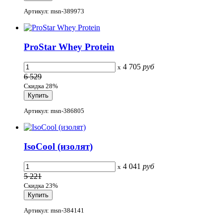
Артикул: msn-389973
ProStar Whey Protein
4 705
руб
x
6 529
Скидка 28%
Артикул: msn-386805
IsoCool (изолят)
4 041
руб
x
5 221
Скидка 23%
Артикул: msn-384141