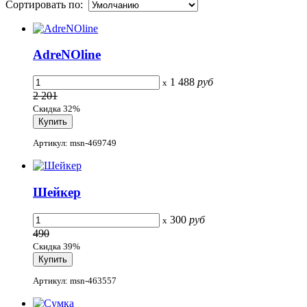
Сортировать по:
AdreNOline
1 488
руб
x
2 201
Скидка 32%
Артикул: msn-469749
Шейкер
300
руб
x
490
Скидка 39%
Артикул: msn-463557