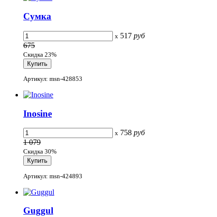
Сумка
517
руб
x
675
Скидка 23%
Артикул: msn-428853
Inosine
758
руб
x
1 079
Скидка 30%
Артикул: msn-424893
Guggul