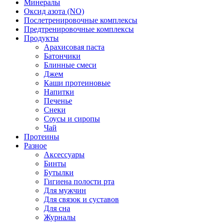
Минералы
Оксид азота (NO)
Послетренировочные комплексы
Предтренировочные комплексы
Продукты
Арахисовая паста
Батончики
Блинные смеси
Джем
Каши протеиновые
Напитки
Печенье
Снеки
Соусы и сиропы
Чай
Протеины
Разное
Аксессуары
Бинты
Бутылки
Гигиена полости рта
Для мужчин
Для связок и суставов
Для сна
Журналы