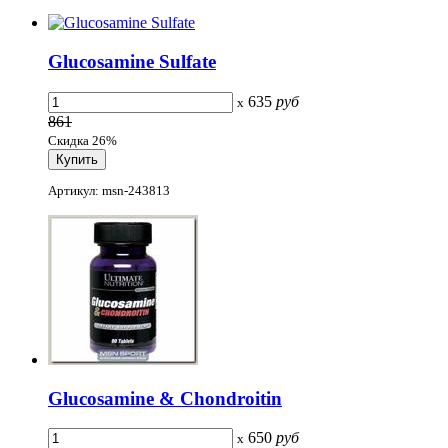
Glucosamine Sulfate
635
руб
x
861
Скидка 26%
Артикул: msn-243813
Glucosamine & Chondroitin
650
руб
x