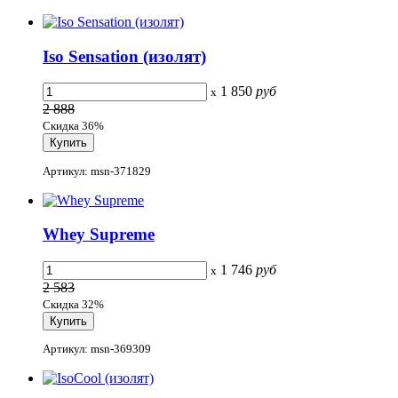
Iso Sensation (изолят)
1 850
руб
x
2 888
Скидка 36%
Артикул: msn-371829
Whey Supreme
1 746
руб
x
2 583
Скидка 32%
Артикул: msn-369309