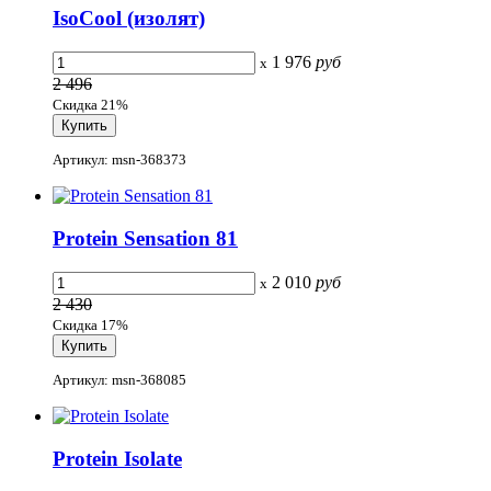
IsoCool (изолят)
1 976
руб
x
2 496
Скидка 21%
Артикул: msn-368373
Protein Sensation 81
2 010
руб
x
2 430
Скидка 17%
Артикул: msn-368085
Protein Isolate