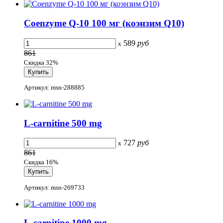
Coenzyme Q-10 100 мг (коэнзим Q10)
589
руб
x
861
Скидка 32%
Артикул: msn-288885
L-carnitine 500 mg
727
руб
x
861
Скидка 16%
Артикул: msn-269733
L-carnitine 1000 mg