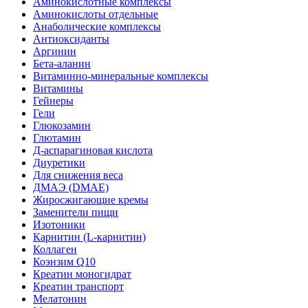
Аминокислотные комплексы
Аминокислоты отдельные
Анаболические комплексы
Антиоксиданты
Аргинин
Бета-аланин
Витаминно-минеральные комплексы
Витамины
Гейнеры
Гели
Глюкозамин
Глютамин
Д-аспарагиновая кислота
Диуретики
Для снижения веса
ДМАЭ (DMAE)
Жиросжигающие кремы
Заменители пищи
Изотоники
Карнитин (L-карнитин)
Коллаген
Коэнзим Q10
Креатин моногидрат
Креатин транспорт
Мелатонин