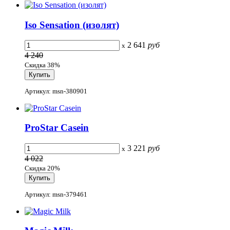
Iso Sensation (изолят)
2 641
руб
x
4 240
Скидка 38%
Артикул: msn-380901
ProStar Casein
3 221
руб
x
4 022
Скидка 20%
Артикул: msn-379461