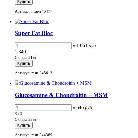
Артикул: msn-246477
Super Fat Bloc
1 061
руб
x
1 340
Скидка 21%
Артикул: msn-245613
Glucosamine & Chondroitin + MSM
646
руб
x
970
Скидка 33%
Артикул: msn-244389