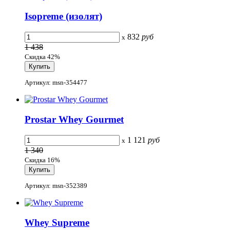
Isopreme (изолят)
832
руб
x
1 438
Скидка 42%
Артикул: msn-354477
Prostar Whey Gourmet
1 121
руб
x
1 340
Скидка 16%
Артикул: msn-352389
Whey Supreme