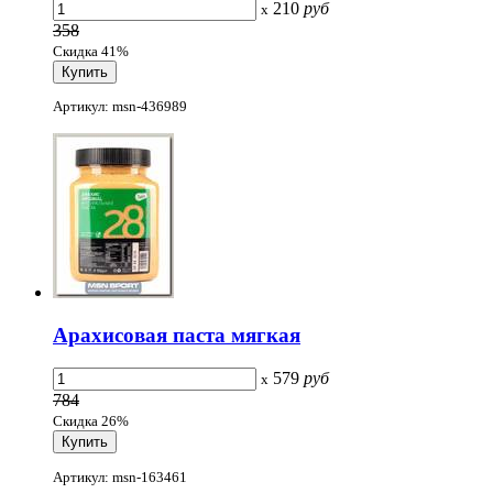
210
руб
x
358
Скидка 41%
Артикул: msn-436989
Арахисовая паста мягкая
579
руб
x
784
Скидка 26%
Артикул: msn-163461