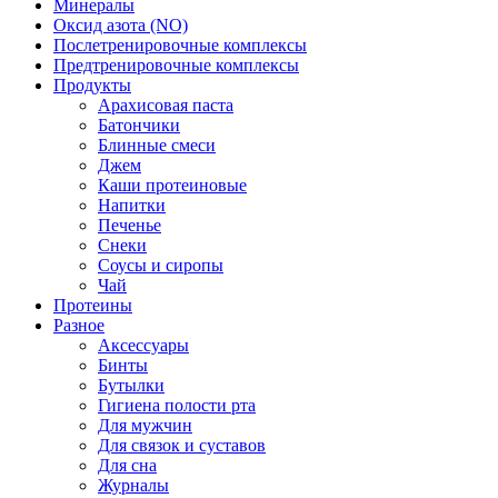
Минералы
Оксид азота (NO)
Послетренировочные комплексы
Предтренировочные комплексы
Продукты
Арахисовая паста
Батончики
Блинные смеси
Джем
Каши протеиновые
Напитки
Печенье
Снеки
Соусы и сиропы
Чай
Протеины
Разное
Аксессуары
Бинты
Бутылки
Гигиена полости рта
Для мужчин
Для связок и суставов
Для сна
Журналы