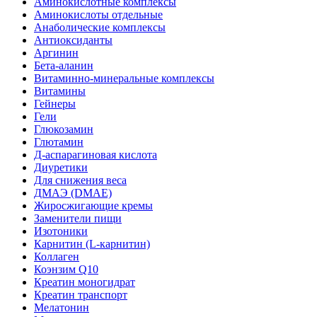
Аминокислотные комплексы
Аминокислоты отдельные
Анаболические комплексы
Антиоксиданты
Аргинин
Бета-аланин
Витаминно-минеральные комплексы
Витамины
Гейнеры
Гели
Глюкозамин
Глютамин
Д-аспарагиновая кислота
Диуретики
Для снижения веса
ДМАЭ (DMAE)
Жиросжигающие кремы
Заменители пищи
Изотоники
Карнитин (L-карнитин)
Коллаген
Коэнзим Q10
Креатин моногидрат
Креатин транспорт
Мелатонин