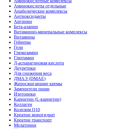
Аминокислотные комплексы
Аминокислоты отдельные
Анаболические комплексы
Антиоксиданты
Аргинин
Бета-аланин
Витаминно-минеральные комплексы
Витамины
Гейнеры
Гели
Глюкозамин
Глютамин
Д-аспарагиновая кислота
Диуретики
Для снижения веса
ДМАЭ (DMAE)
Жиросжигающие кремы
Заменители пищи
Изотоники
Карнитин (L-карнитин)
Коллаген
Коэнзим Q10
Креатин моногидрат
Креатин транспорт
Мелатонин