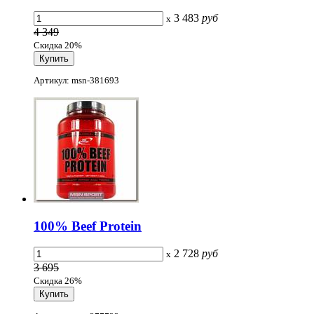
3 483
руб
x
4 349
Скидка 20%
Артикул: msn-381693
100% Beef Protein
2 728
руб
x
3 695
Скидка 26%