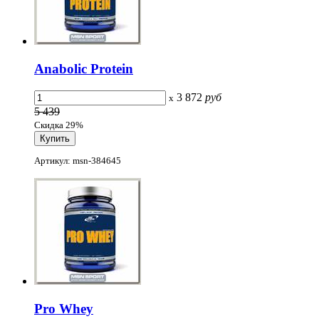
Anabolic Protein
3 872
руб
x
5 439
Скидка 29%
Артикул: msn-384645
Pro Whey