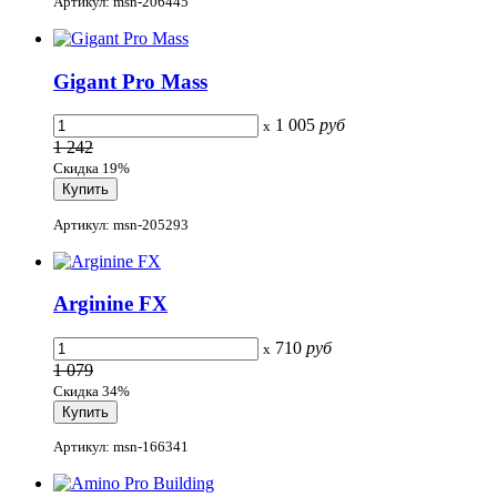
Артикул: msn-206445
Gigant Pro Mass
1 005
руб
x
1 242
Скидка 19%
Артикул: msn-205293
Arginine FX
710
руб
x
1 079
Скидка 34%
Артикул: msn-166341