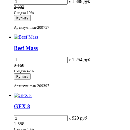
1 888
руб
x
2 332
Скидка 19%
Артикул: msn-209757
Beef Mass
1 254
руб
x
2 169
Скидка 42%
Артикул: msn-209397
GFX 8
929
руб
x
1 558
Скидка 40%