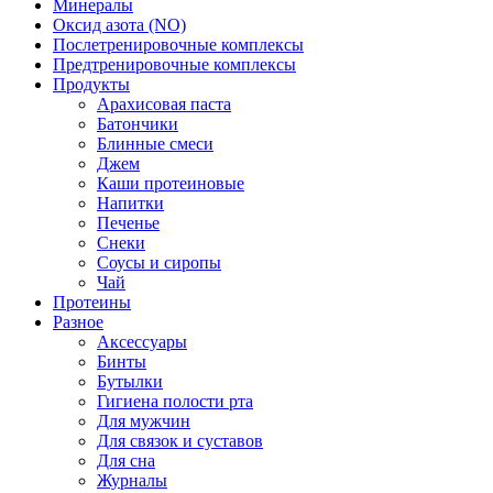
Минералы
Оксид азота (NO)
Послетренировочные комплексы
Предтренировочные комплексы
Продукты
Арахисовая паста
Батончики
Блинные смеси
Джем
Каши протеиновые
Напитки
Печенье
Снеки
Соусы и сиропы
Чай
Протеины
Разное
Аксессуары
Бинты
Бутылки
Гигиена полости рта
Для мужчин
Для связок и суставов
Для сна
Журналы