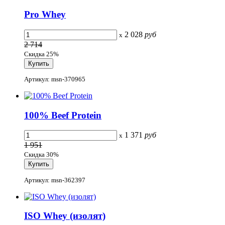
Pro Whey
2 028
руб
x
2 714
Скидка 25%
Артикул: msn-370965
100% Beef Protein
1 371
руб
x
1 951
Скидка 30%
Артикул: msn-362397
ISO Whey (изолят)