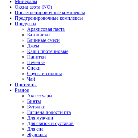
Минералы
Оксид азота (NO)
Послетренировочные комплексы
Предтренировочные комплексы
Продукты
Арахисовая паста
Батончики
Блинные смеси
Джем
Каши протеиновые
Напитки
Печенье
Снеки
Соусы и сиропы
Чай
Протеины
Разное
Аксессуары
Бинты
Бутылки
Гигиена полости рта
Для мужчин
Для связок и суставов
Для сна
Журналы