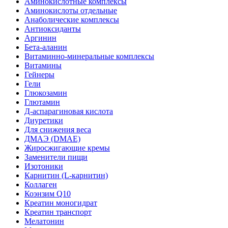
Аминокислотные комплексы
Аминокислоты отдельные
Анаболические комплексы
Антиоксиданты
Аргинин
Бета-аланин
Витаминно-минеральные комплексы
Витамины
Гейнеры
Гели
Глюкозамин
Глютамин
Д-аспарагиновая кислота
Диуретики
Для снижения веса
ДМАЭ (DMAE)
Жиросжигающие кремы
Заменители пищи
Изотоники
Карнитин (L-карнитин)
Коллаген
Коэнзим Q10
Креатин моногидрат
Креатин транспорт
Мелатонин