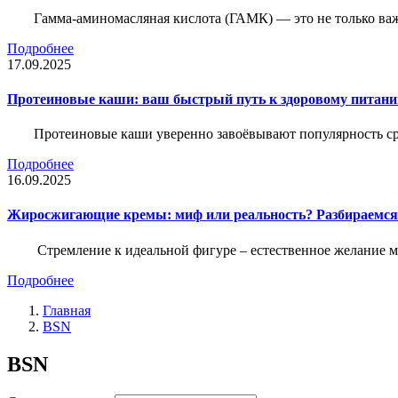
Гамма-аминомасляная кислота (ГАМК) — это не только ва
Подробнее
17.09.2025
Протеиновые каши: ваш быстрый путь к здоровому питан
Протеиновые каши уверенно завоёвывают популярность ср
Подробнее
16.09.2025
Жиросжигающие кремы: миф или реальность? Разбираемся
Стремление к идеальной фигуре – естественное желание м
Подробнее
Главная
BSN
BSN