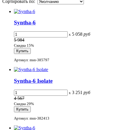
Сортировать по:
Syntha-6
5 058
руб
x
5 984
Скидка 15%
Артикул: msn-385797
Syntha-6 Isolate
3 251
руб
x
4 567
Скидка 29%
Артикул: msn-382413