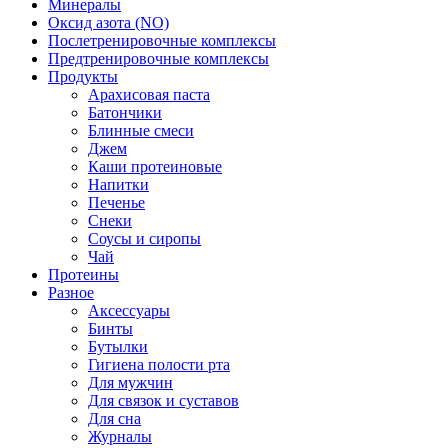
Минералы
Оксид азота (NO)
Послетренировочные комплексы
Предтренировочные комплексы
Продукты
Арахисовая паста
Батончики
Блинные смеси
Джем
Каши протеиновые
Напитки
Печенье
Снеки
Соусы и сиропы
Чай
Протеины
Разное
Аксессуары
Бинты
Бутылки
Гигиена полости рта
Для мужчин
Для связок и суставов
Для сна
Журналы