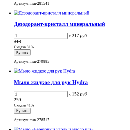
Артикул: msn-281541
Дезодорант-кристалл минеральный
217
руб
x
313
Скидка 31%
Артикул: msn-279885
Мыло жидкое для рук Hydra
152
руб
x
259
Скидка 41%
Артикул: msn-278517