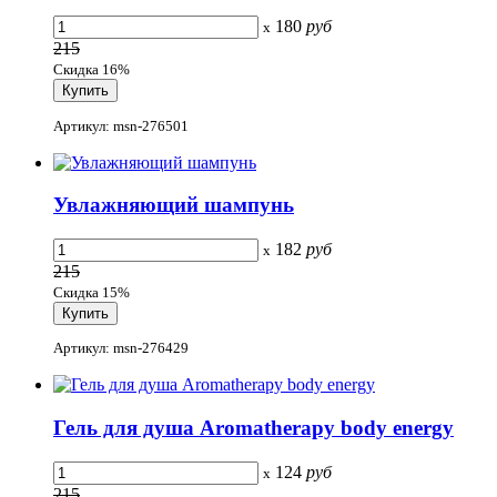
180
руб
x
215
Скидка 16%
Артикул: msn-276501
Увлажняющий шампунь
182
руб
x
215
Скидка 15%
Артикул: msn-276429
Гель для душа Aromatherapy body energy
124
руб
x
215