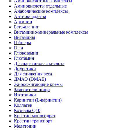
Аминокислотные комплексы
Аминокислоты отдельные
Анаболические комплексы
Антиоксиданты
Аргинин
Бета-аланин
Витаминно-минеральные комплексы
Витамины
Гейнеры
Гели
Глюкозамин
Глютамин
Д-аспарагиновая кислота
Диуретики
Для снижения веса
ДМАЭ (DMAE)
Жиросжигающие кремы
Заменители пищи
Изотоники
Карнитин (L-карнитин)
Коллаген
Коэнзим Q10
Креатин моногидрат
Креатин транспорт
Мелатонин