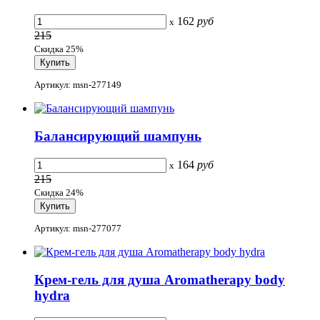
162
руб
x
215
Скидка 25%
Артикул: msn-277149
Балансирующий шампунь
164
руб
x
215
Скидка 24%
Артикул: msn-277077
Крем-гель для душа Aromatherapy body
hydra