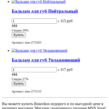
Бальзам для губ Нейтральный
115
руб
x
161
Скидка 29%
Артикул: msn-275205
Бальзам для губ Увлажняющий
117
руб
x
161
Скидка 27%
Артикул: msn-275133
Вы можете купить Botavikos недорого и по выгодной цене в
интернет магазине 'Магазин спортивного питания MSN Sport'.