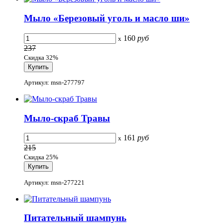
Мыло «Березовый уголь и масло ши»
160
руб
x
237
Скидка 32%
Артикул: msn-277797
Мыло-скраб Травы
161
руб
x
215
Скидка 25%
Артикул: msn-277221
Питательный шампунь