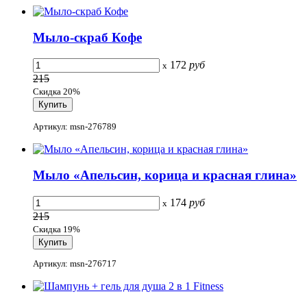
Мыло-скраб Кофе
172
руб
x
215
Скидка 20%
Артикул: msn-276789
Мыло «Апельсин, корица и красная глина»
174
руб
x
215
Скидка 19%
Артикул: msn-276717