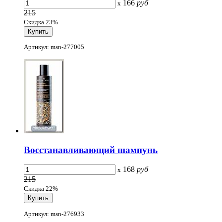
166
руб
x
215
Скидка 23%
Артикул: msn-277005
Восстанавливающий шампунь
168
руб
x
215
Скидка 22%
Артикул: msn-276933