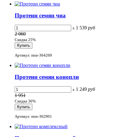
Протеин семян чиа
1 539
руб
x
2 060
Скидка 25%
Артикул: msn-364269
Протеин семян конопли
1 249
руб
x
1 951
Скидка 36%
Артикул: msn-362901