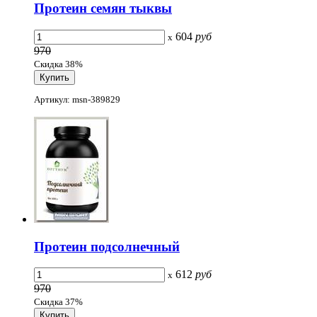
Протеин семян тыквы
604
руб
x
970
Скидка 38%
Артикул: msn-389829
Протеин подсолнечный
612
руб
x
970
Скидка 37%