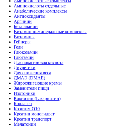
Аминокислотные комплексы
Аминокислоты отдельные
Анаболические комплексы
Антиоксиданты
Аргинин
Бета-аланин
Витаминно-минеральные комплексы
Витамины
Гейнеры
Гели
Глюкозамин
Глютамин
Д-аспарагиновая кислота
Диуретики
Для снижения веса
ДМАЭ (DMAE)
Жиросжигающие кремы
Заменители пищи
Изотоники
Карнитин (L-карнитин)
Коллаген
Коэнзим Q10
Креатин моногидрат
Креатин транспорт
Мелатонин