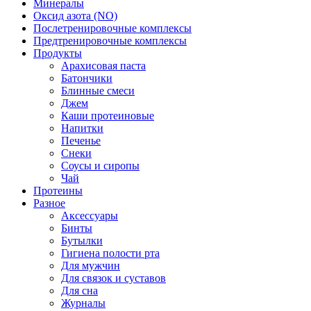
Минералы
Оксид азота (NO)
Послетренировочные комплексы
Предтренировочные комплексы
Продукты
Арахисовая паста
Батончики
Блинные смеси
Джем
Каши протеиновые
Напитки
Печенье
Снеки
Соусы и сиропы
Чай
Протеины
Разное
Аксессуары
Бинты
Бутылки
Гигиена полости рта
Для мужчин
Для связок и суставов
Для сна
Журналы