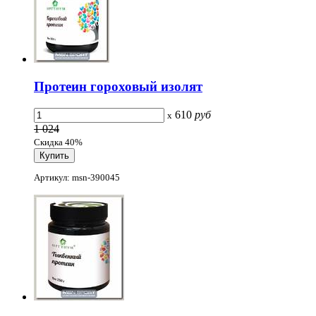
Протеин гороховый изолят
610
руб
x
1 024
Скидка 40%
Артикул: msn-390045